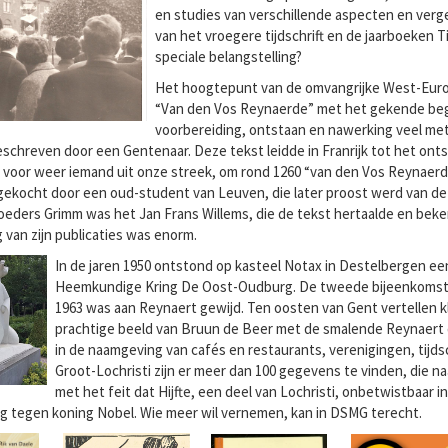
en studies van verschillende aspecten en vergel
van het vroegere tijdschrift en de jaarboeken
speciale belangstelling?
Het hoogtepunt van de omvangrijke West-Europ
“Van den Vos Reynaerde” met het gekende begi
voorbereiding, ontstaan en nawerking veel met
schreven door een Gentenaar. Deze tekst leidde in Franrijk tot het ont
, voor weer iemand uit onze streek, om rond 1260 “van den Vos Reynaerd
 gekocht door een oud-student van Leuven, die later proost werd van 
eders Grimm was het Jan Frans Willems, die de tekst hertaalde en bekend
van zijn publicaties was enorm.
In de jaren 1950 ontstond op kasteel Notax in Destelbergen e
Heemkundige Kring De Oost-Oudburg. De tweede bijeenkomst van
1963 was aan Reynaert gewijd. Ten oosten van Gent vertellen 
prachtige beeld van Bruun de Beer met de smalende Reynaert 
in de naamgeving van cafés en restaurants, verenigingen, tijdsc
Groot-Lochristi zijn er meer dan 100 gegevens te vinden, die na
met het feit dat Hijfte, een deel van Lochristi, onbetwistbaar 
 tegen koning Nobel. Wie meer wil vernemen, kan in DSMG terecht.