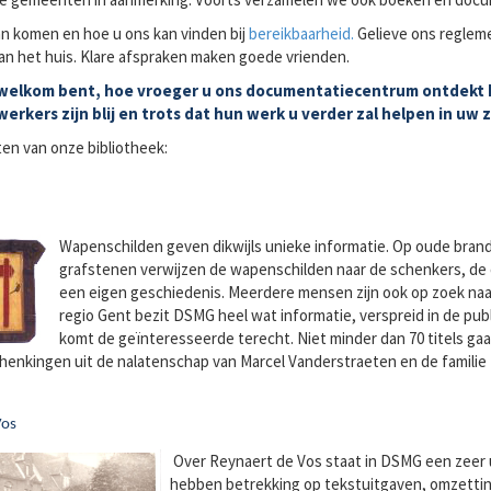
n komen en hoe u ons kan vinden bij
bereikbaarheid.
Gelieve ons regleme
an het huis. Klare afspraken maken goede vrienden.
welkom bent, hoe vroeger u ons documentatiecentrum ontdekt h
rkers zijn blij en trots dat hun werk u verder zal helpen in uw
en van onze bibliotheek:
Wapenschilden geven dikwijls unieke informatie. Op oude brandg
grafstenen verwijzen de wapenschilden naar de schenkers, de 
een eigen geschiedenis. Meerdere mensen zijn ook op zoek na
regio Gent bezit DSMG heel wat informatie, verspreid in de pub
komt de geïnteresseerde terecht. Niet minder dan 70 titels g
chenkingen uit de nalatenschap van Marcel Vanderstraeten en de familie
Vos
Over Reynaert de Vos staat in DSMG een zeer ui
hebben betrekking op tekstuitgaven, omzetting