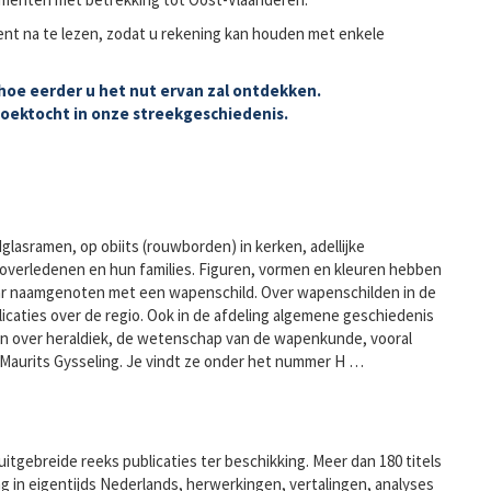
nt na te lezen, zodat u rekening kan houden met enkele
oe eerder u het nut ervan zal ontdekken.
 zoektocht in onze streekgeschiedenis.
lasramen, op obiits (rouwborden) in kerken, adellijke
overledenen en hun families. Figuren, vormen en kleuren hebben
ar naamgenoten met een wapenschild. Over wapenschilden in de
licaties over de regio. Ook in de afdeling algemene geschiedenis
aan over heraldiek, de wetenschap van de wapenkunde, vooral
 Maurits Gysseling. Je vindt ze onder het nummer H …
tgebreide reeks publicaties ter beschikking. Meer dan 180 titels
 in eigentijds Nederlands, herwerkingen, vertalingen, analyses