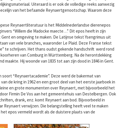
ijkingsmateriaal. Uiteraard is er ook de volledige reeks aanwezig
 Tiecelijn van het befaamde Reynaertgenootschap. Waarom deze
ese Reynaertliteratuur is het Middelnederlandse dierenepos
nvers “Willem die Madocke maecte…” Dit epos heeft in zijn
 Gent en omgeving te maken. De Latijnse tekst Ysengrimus uit
staan van vele branches, waaronder Le Plaid. Deze Franse tekst
e” te schrijven. Het thans oudst gekende handschrift werd rond
de koorheren van Comburg in Württemberg. Na de herontdekking
 maakte. Hij woonde van 1835 tot aan zijn dood in 1846 in Gent.
en soort “Reynaertacademie”. Deze werd de bakermat van
 de kring in 1962 en een groot deel van het eerste jaarboek in
kleine en grote monumenten over Reynaert, met bijvoorbeeld het
door Firmin De Vos aan het gemeentehuis van Destelbergen. Ook
hriften, drank, enz. komt Reynaert aan bod. Bijvoorbeeld in
ar Reynaert verwijzen. Die belangstelling heeft veel te maken
in het epos vermeld wordt als de duistere plaats van de