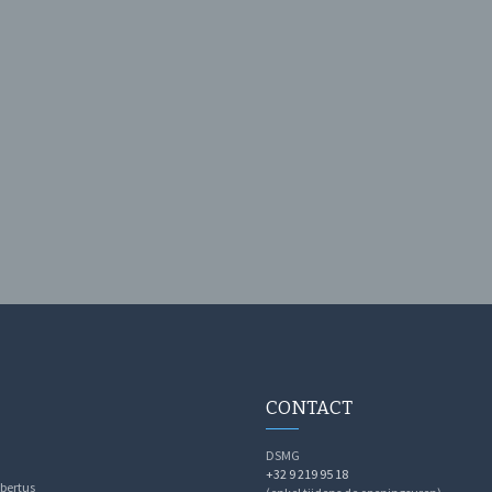
CONTACT
DSMG
+32 9 219 95 18
bertus