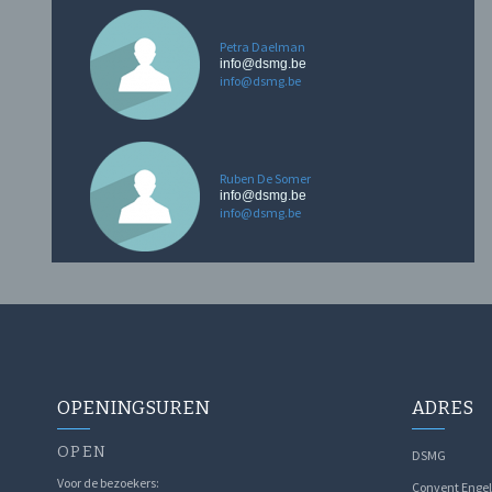
Petra Daelman
info@dsmg.be
info@dsmg.be
Ruben De Somer
info@dsmg.be
info@dsmg.be
OPENINGSUREN
ADRES
OPEN
DSMG
Voor de bezoekers:
Convent Engel