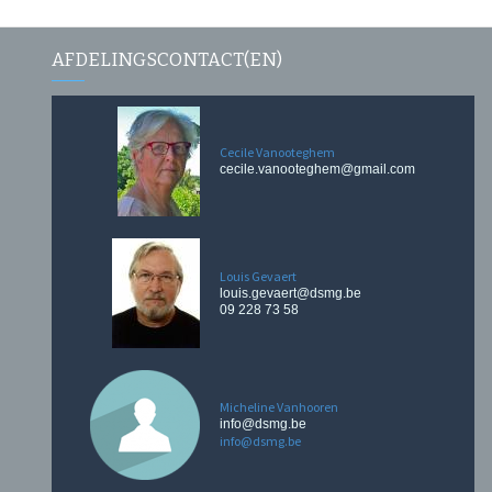
AFDELINGSCONTACT(EN)
Cecile Vanooteghem
cecile.vanooteghem@gmail.com
Louis Gevaert
louis.gevaert@dsmg.be
09 228 73 58
Micheline Vanhooren
info@dsmg.be
info@dsmg.be