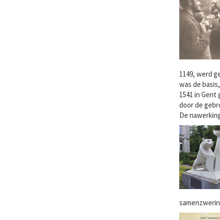
1149, werd ge
was de basis
1541 in Gent
door de gebro
De nawerking 
samenzwering