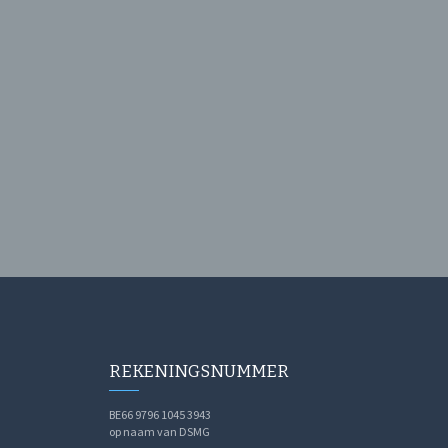
REKENINGSNUMMER
BE66 9796 1045 3943
op naam van DSMG