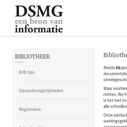
Biblioth
BIBLIOTHEEK
Reeds
50
jar
BIB tips
documentatie 
streekgeschi
Waar voorhee
Opzoekmogelijkheden
richten. We 
is het niet n
alle schoolbo
Reglement
Onze aandacht
werkingsgebi
aangrenzende