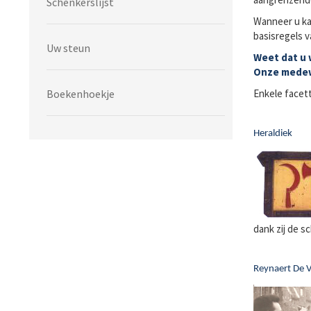
Schenkerslijst
Wanneer u ka
basisregels v
Uw steun
Weet dat u 
Onze medewe
Boekenhoekje
Enkele facett
Heraldiek
dank zij de s
Reynaert De 