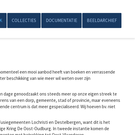
K
COLLECTIES
DOCUMENTATIE
BEELDARCHIEF
omenteel een mooi aanbod heeft van boeken en verrassende
er beschikking van wie meer wil weten over zijn
en dage genoodzaakt ons steeds meer op onze eigen streek te
grens van een dorp, gemeente, stad of provincie, maar eveneens
rkende centrum is dat meer gespecialiseerd. Wij hoeven bv. niet
 fusiegemeenten Lochristi en Destelbergen, want dit is het
ige Kring De Oost-Oudburg. In tweede instantie komen de
menten met betrekking tot Oost-Vlaanderen.