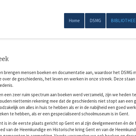
Overslaan
en
naar
Home
DSMG
BIBLIOTHEE
Main
de
inhoud
navigation
gaan
eek
en brengen mensen boeken en documentatie aan, waardoor het DSMG m
over de geschiedenis, het leven en werken in onze streek. Deze staan t
edenis.
n een zeer ruim spectrum aan boeken werd verzameld, zijn we heden t
houden niettemin rekening mee dat de geschiedenis niet stopt aan een 
oodzakelijk om alles in huis te hebben als er in de nabijheid een goed we
eken te hebben, als er een gespecialiseerd schoolmuseum is in Gent.
 is in de eerste plaats gericht op Gent en al zijn deelgemeenten én de
ed van de Heemkundige en Historische kring Gent en van de Heemkund
 gemeenten in aanmerking. Voorts verzamelen we ook boeken en docu