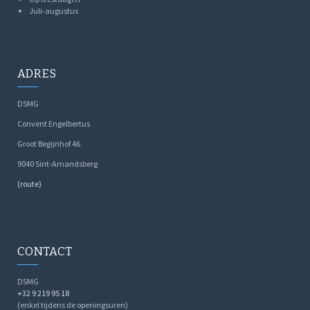
Juli-augustus
ADRES
DSMG
Convent Engelbertus
Groot Begijnhof 46
9040 Sint-Amandsberg
(route)
CONTACT
DSMG
+32 9 219 95 18
(enkel tijdens de openingsuren)