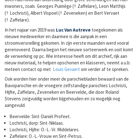
inwoners, zoals Georges Puimège (
Zaffelare), Leon Matthijs
†
(
Lochristi), Albert Vispoel (
Zeveneken) en Bert Vervaet
†
†
(
Zaffelare).
†
In het najaar van 2019 was
Luc Van Autreve
toegekomen als
nieuwe medewerker en daarmee is die aanpak in een
stroomversnelling gekomen. In zijn eerste maanden werd vooral
gerenoveerd. Daarna begon het nieuwe sorteerwerk en ooit komt
de verwerking op pc. Wie interesse heeft om dit archief, rijk aan
nieuw materiaal, te helpen opschonen en klasseren, neemt a.u.b.
meteen contact op met
Louis Gevaert
om verder af te spreken.
Ook worden hier onder meer de parochiebladen bewaard van de
Bavoparochie en de vroegere zelfstandige parochies Lochristi,
Hijfte, Zaffelare, Zeveneken en Beervelde, die door Roland
Stevens zorgvuldig worden bijgehouden en zo mogelijk nog
aangevuld.
Beervelde: Sint-Daniël Profeet.
Lochristi, dorp: Sint-Niklaas.
Lochristi, Hijfte: O.-L.-Vr. Middelares.
Zaffelare: O.-L.-Vrouw en Sint-Petrus.