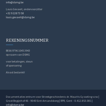
info@dsmg.be
Louis Gevaert, ondervoorzitter
+32 9 228 73 58
louis.gevaert@dsmg.be
REKENINGSNUMMER
BE66 9796 1045 3943
op naam van DSMG
voor betalingen, steun
of sponsoring
Alvast bedankt!
Documentatiecentrum voor Streekgeschiedenis dr. Maurits Gysseling vzw |
Groot Begijnhof 46 - 9040 Sint-Amandsberg | RPR, Gent - 0.412.853.081 |
info@dsmg.be