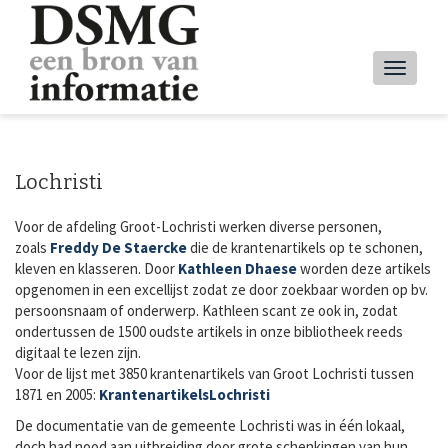
Overslaan
en
naar
Main
de
inhoud
navig
gaan
Lochristi
Voor de afdeling Groot-Lochristi werken diverse personen,
zoals
Freddy De Staercke
die de krantenartikels op te schonen,
kleven en klasseren. Door
Kathleen Dhaese
worden deze artikels
opgenomen in een excellijst zodat ze door zoekbaar worden op bv.
persoonsnaam of onderwerp. Kathleen scant ze ook in, zodat
ondertussen de 1500 oudste artikels in onze bibliotheek reeds
digitaal te lezen zijn.
Voor de lijst met 3850 krantenartikels van Groot Lochristi tussen
1871 en 2005:
KrantenartikelsLochristi
De documentatie van de gemeente Lochristi was in één lokaal,
doch had nood aan uitbreiding door grote schenkingen van hun