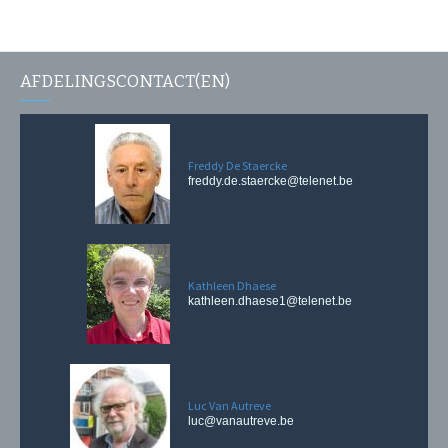
AFDELINGSCONTACT(EN)
Freddy De Staercke
freddy.de.staercke@telenet.be
Kathleen Dhaese
kathleen.dhaese1@telenet.be
Luc Van Autreve
luc@vanautreve.be