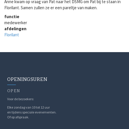
Anne kwam op vraag van Pat naar het DSMG om Pat bij te staan in
Florilant. Samen zullen ze er een pareltje van maken.
functie
medewerker
afdelingen
Florilant
OPENINGSUREN
OPEN
Voor de bezoekers:
Elke zondag van 10 tot 12 uur
en tijdens speciale evenementen.
Of op afspraak.