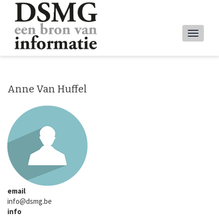
Overslaan
en
naar
Main
de
inhoud
navig
gaan
Anne Van Huffel
email
info@dsmg.be
info