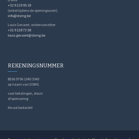
+32 9 219 95 18
(enkel tijdens de openingsuren)
info@dsmg.be
Louis Gevaert, ondervoorzitter
+32 9 228 73 58
louis.gevaert@dsmg.be
REKENINGSNUMMER
BE66 9796 1045 3943
op naam van DSMG
voor betalingen, steun
of sponsoring
Alvast bedankt!