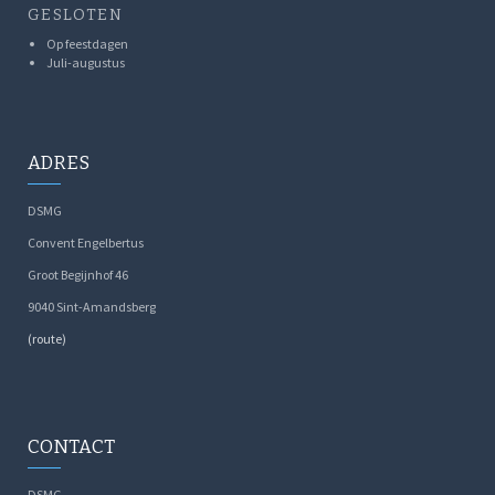
GESLOTEN
Op feestdagen
Juli-augustus
ADRES
DSMG
Convent Engelbertus
Groot Begijnhof 46
9040 Sint-Amandsberg
(route)
CONTACT
DSMG