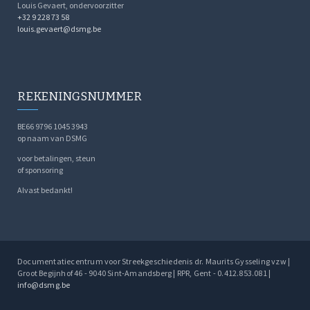
Louis Gevaert, ondervoorzitter
+32 9 228 73 58
louis.gevaert@dsmg.be
REKENINGSNUMMER
BE66 9796 1045 3943
op naam van DSMG
voor betalingen, steun
of sponsoring
Alvast bedankt!
Documentatiecentrum voor Streekgeschiedenis dr. Maurits Gysseling vzw |
Groot Begijnhof 46 - 9040 Sint-Amandsberg | RPR, Gent - 0.412.853.081 |
info@dsmg.be