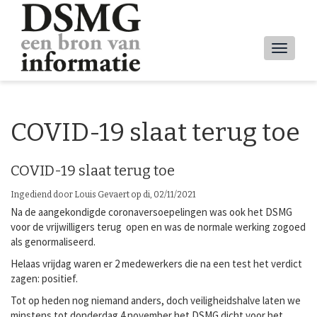
Overslaan
en
naar
Main
de
inhoud
navig
gaan
COVID-19 slaat terug toe
COVID-19 slaat terug toe
Ingediend door
Louis Gevaert
op
di, 02/11/2021
Na de aangekondigde coronaversoepelingen was ook het DSMG
voor de vrijwilligers terug open en was de normale werking zogoed
als genormaliseerd.
Helaas vrijdag waren er 2 medewerkers die na een test het verdict
zagen: positief.
Tot op heden nog niemand anders, doch veiligheidshalve laten we
minstens tot donderdag 4 november het DSMG dicht voor het