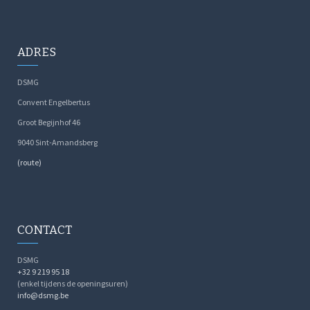
ADRES
DSMG
Convent Engelbertus
Groot Begijnhof 46
9040 Sint-Amandsberg
(route)
CONTACT
DSMG
+32 9 219 95 18
(enkel tijdens de openingsuren)
info@dsmg.be