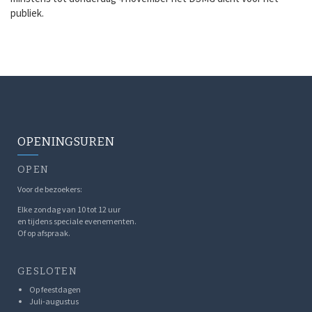
publiek.
OPENINGSUREN
OPEN
Voor de bezoekers:
Elke zondag van 10 tot 12 uur
en tijdens speciale evenementen.
Of op afspraak.
GESLOTEN
Op feestdagen
Juli-augustus