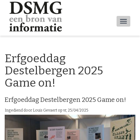
Overslaan
en
naar
Main
de
inhoud
navig
gaan
Erfgoeddag
Destelbergen 2025
Game on!
Erfgoeddag Destelbergen 2025 Game on!
Ingediend door
Louis Gevaert
op
vr, 25/04/2025