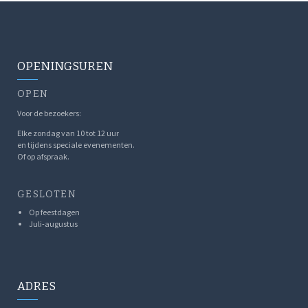
OPENINGSUREN
OPEN
Voor de bezoekers:
Elke zondag van 10 tot 12 uur
en tijdens speciale evenementen.
Of op afspraak.
GESLOTEN
Op feestdagen
Juli-augustus
ADRES