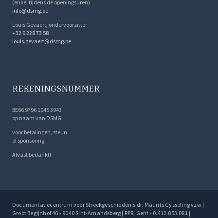
(enkel tijdens de openingsuren)
info@dsmg.be
Louis Gevaert, ondervoorzitter
+32 9 228 73 58
louis.gevaert@dsmg.be
REKENINGSNUMMER
BE66 9796 1045 3943
op naam van DSMG
voor betalingen, steun
of sponsoring
Alvast bedankt!
Documentatiecentrum voor Streekgeschiedenis dr. Maurits Gysseling vzw |
Groot Begijnhof 46 - 9040 Sint-Amandsberg | RPR, Gent - 0.412.853.081 |