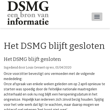
Overslaan
en
naar
Main
de
inhoud
navig
gaan
Het DSMG blijft gesloten
Het DSMG blijft gesloten
Ingediend door
Louis Gevaert
op
wo, 01/04/2020
Onze voorzitter bevestigt ons vermoeden met de volgende
mededeling:
Onze afspraak van enkele weken geleden om op 2 april opnieuw te
starten was spoedig door de feitelijke nationale maatregelen
achterhaald en ook nu nog blijft een heropeningsdatum in het
ongewisse. Hopelijk kan iedereen zich zinvol bezig houden. Spijtig
voor het vele werk dat ligt te wachten, maar daarop mogen we
achteraf wel rekenen 'het loopt niet weg'.