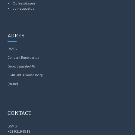
Op feestdagen
Juli-augustus
ADRES
DSMG
Convent Engelbertus
Groot Begijnhof 46
9040 Sint-Amandsberg
(route)
CONTACT
DSMG
+32 9 219 95 18