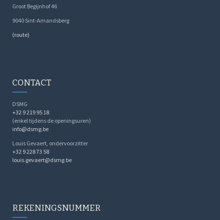
Groot Begijnhof 46
9040 Sint-Amandsberg
(route)
CONTACT
DSMG
+32 9 219 95 18
(enkel tijdens de openingsuren)
info@dsmg.be
Louis Gevaert, ondervoorzitter
+32 9 228 73 58
louis.gevaert@dsmg.be
REKENINGSNUMMER