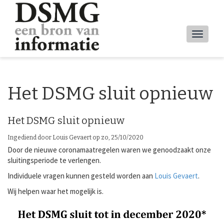
Overslaan
en
naar
Main
de
inhoud
navig
gaan
Het DSMG sluit opnieuw
Het DSMG sluit opnieuw
Ingediend door
Louis Gevaert
op
zo, 25/10/2020
Door de nieuwe coronamaatregelen waren we genoodzaakt onze
sluitingsperiode te verlengen.
Individuele vragen kunnen gesteld worden aan
Louis Gevaert
.
Wij helpen waar het mogelijk is.