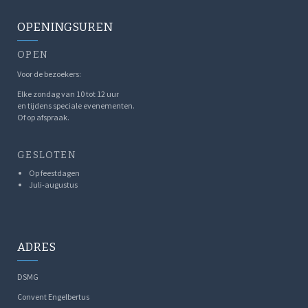
OPENINGSUREN
OPEN
Voor de bezoekers:
Elke zondag van 10 tot 12 uur
en tijdens speciale evenementen.
Of op afspraak.
GESLOTEN
Op feestdagen
Juli-augustus
ADRES
DSMG
Convent Engelbertus