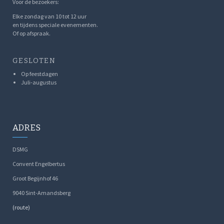
Voor de bezoekers:
Elke zondag van 10 tot 12 uur
en tijdens speciale evenementen.
Of op afspraak.
GESLOTEN
Op feestdagen
Juli-augustus
ADRES
DSMG
Convent Engelbertus
Groot Begijnhof 46
9040 Sint-Amandsberg
(route)