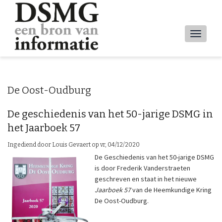
Overslaan
en
naar
Main
de
inhoud
navig
gaan
De Oost-Oudburg
De geschiedenis van het 50-jarige DSMG in
het Jaarboek 57
Ingediend door
Louis Gevaert
op
vr, 04/12/2020
De Geschiedenis van het 50-jarige DSMG
is door Frederik Vanderstraeten
geschreven en staat in het nieuwe
Jaarboek 57
van de Heemkundige Kring
De Oost-Oudburg.