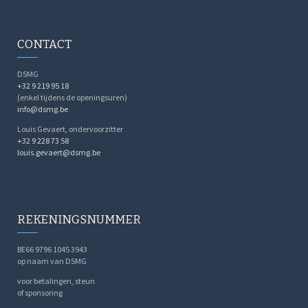
CONTACT
DSMG
+32 9 219 95 18
(enkel tijdens de openingsuren)
info@dsmg.be
Louis Gevaert, ondervoorzitter
+32 9 228 73 58
louis.gevaert@dsmg.be
REKENINGSNUMMER
BE66 9796 1045 3943
op naam van DSMG
voor betalingen, steun
of sponsoring