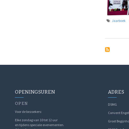
Jaarboek
OPENINGSUREN
ADRES
OPEN
DSMG
Voor de bezoekers:
Convent Engel
Elke zondag van 10 tot 12 uur
Groot Begijnho
en tijdens speciale evenementen.