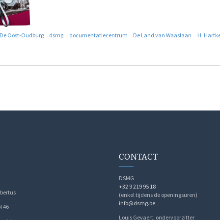
De Oost-Oudburg
dsmg
documentatiecentrum
De Land van Waaslaan
H. Hartk
CONTACT
DSMG
+32 9 219 95 18
bertus
(enkel tijdens de openingsuren)
info@dsmg.be
f 46
Louis Gevaert, ondervoorzitter