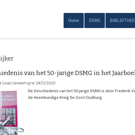
Overslaan
en
naar
Home
DSMG
BIBLIOTHEE
Main
de
inhoud
navigation
gaan
ijker
iedenis van het 50-jarige DSMG in het Jaarboe
or
Louis Gevaert
op
vr, 04/12/2020
De Geschiedenis van het 50-jarige DSMG is door Frederik 
de Heemkundige Kring De Oost-Oudburg.