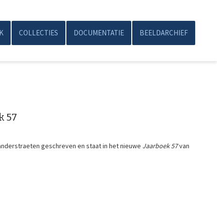
K
COLLECTIES
DOCUMENTATIE
BEELDARCHIEF
k 57
Vanderstraeten geschreven en staat in het nieuwe
Jaarboek 57
van