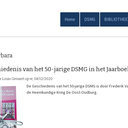
Overslaan
en
naar
Home
DSMG
BIBLIOTHEE
Main
de
inhoud
navigation
gaan
rbara
iedenis van het 50-jarige DSMG in het Jaarboe
or
Louis Gevaert
op
vr, 04/12/2020
De Geschiedenis van het 50-jarige DSMG is door Frederik 
de Heemkundige Kring De Oost-Oudburg.