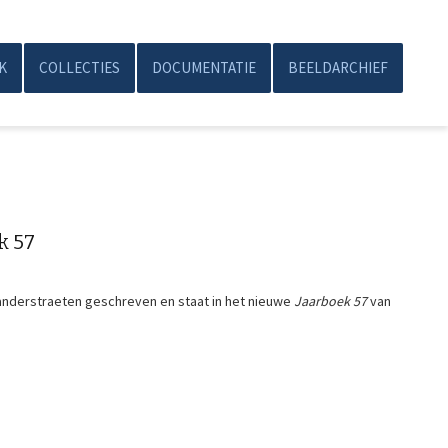
K
COLLECTIES
DOCUMENTATIE
BEELDARCHIEF
k 57
Vanderstraeten geschreven en staat in het nieuwe
Jaarboek 57
van