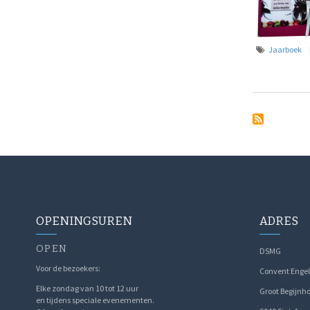
Jaarboek
OPENINGSUREN
ADRES
OPEN
DSMG
Voor de bezoekers:
Convent Engel
Elke zondag van 10 tot 12 uur
Groot Begijnho
en tijdens speciale evenementen.