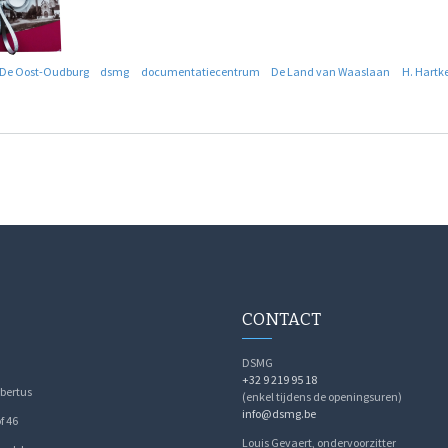
De Oost-Oudburg
dsmg
documentatiecentrum
De Land van Waaslaan
H. Hartk
CONTACT
DSMG
+32 9 219 95 18
bertus
(enkel tijdens de openingsuren)
info@dsmg.be
f 46
Louis Gevaert, ondervoorzitter