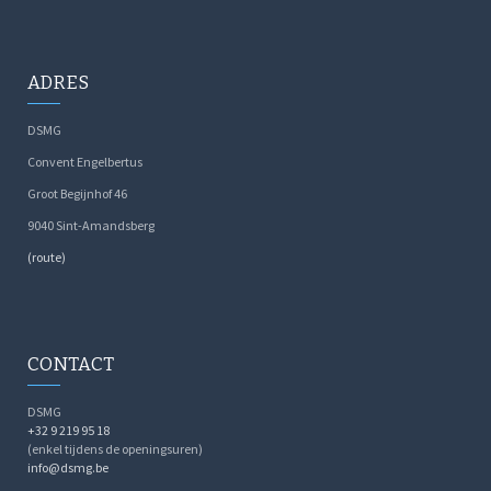
ADRES
DSMG
Convent Engelbertus
Groot Begijnhof 46
9040 Sint-Amandsberg
(route)
CONTACT
DSMG
+32 9 219 95 18
(enkel tijdens de openingsuren)
info@dsmg.be