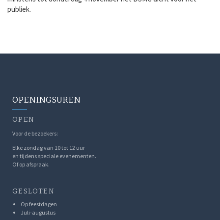
publiek.
OPENINGSUREN
OPEN
Voor de bezoekers:
Elke zondag van 10 tot 12 uur
en tijdens speciale evenementen.
Of op afspraak.
GESLOTEN
Op feestdagen
Juli-augustus