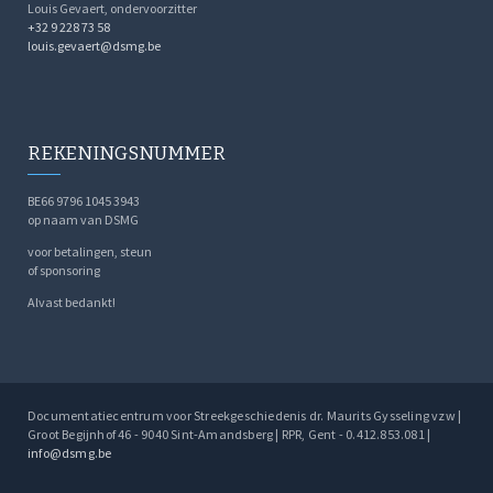
Louis Gevaert, ondervoorzitter
+32 9 228 73 58
louis.gevaert@dsmg.be
REKENINGSNUMMER
BE66 9796 1045 3943
op naam van DSMG
voor betalingen, steun
of sponsoring
Alvast bedankt!
Documentatiecentrum voor Streekgeschiedenis dr. Maurits Gysseling vzw |
Groot Begijnhof 46 - 9040 Sint-Amandsberg | RPR, Gent - 0.412.853.081 |
info@dsmg.be