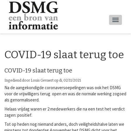
Overslaan
en
naar
Main
de
inhoud
navig
gaan
COVID-19 slaat terug toe
COVID-19 slaat terug toe
Ingediend door
Louis Gevaert
op
di, 02/11/2021
Na de aangekondigde coronaversoepelingen was ook het DSMG
voor de vrijwilligers terug open en was de normale werking zogoed
als genormaliseerd.
Helaas vrijdag waren er 2 medewerkers die na een test het verdict
zagen: positief.
Tot op heden nog niemand anders, doch veiligheidshalve laten we
minstens tot donderdag 4 november het DSMG dicht voor het