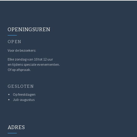
OPENINGSUREN
OPEN
Voor de bezoekers:
Elke zondag van 10 tot 12 uur
en tijdens speciale evenementen.
Of op afspraak.
GESLOTEN
Op feestdagen
Juli-augustus
ADRES