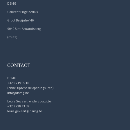
DSMG
Convent Engelbertus
Groot Begijnhof 46
9040 Sint-Amandsberg
(route)
CONTACT
DSMG
+32 9 219 95 18
(enkel tijdens de openingsuren)
info@dsmg.be
Louis Gevaert, ondervoorzitter
+32 9 228 73 58
louis.gevaert@dsmg.be