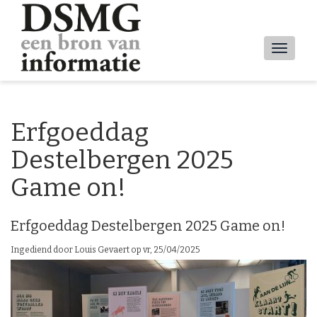
Overslaan
en
naar
Main
de
inhoud
navig
gaan
Erfgoeddag
Destelbergen 2025
Game on!
Erfgoeddag Destelbergen 2025 Game on!
Ingediend door
Louis Gevaert
op
vr, 25/04/2025