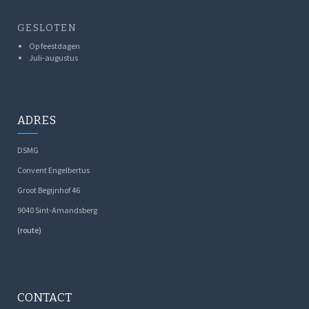
GESLOTEN
Op feestdagen
Juli-augustus
ADRES
DSMG
Convent Engelbertus
Groot Begijnhof 46
9040 Sint-Amandsberg
(route)
CONTACT