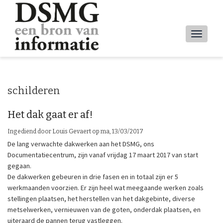
Overslaan
en
naar
Main
de
inhoud
navig
gaan
schilderen
Het dak gaat er af!
Ingediend door
Louis Gevaert
op
ma, 13/03/2017
De lang verwachte dakwerken aan het DSMG, ons
Documentatiecentrum, zijn vanaf vrijdag 17 maart 2017 van start
gegaan.
De dakwerken gebeuren in drie fasen en in totaal zijn er 5
werkmaanden voorzien. Er zijn heel wat meegaande werken zoals
stellingen plaatsen, het herstellen van het dakgebinte, diverse
metselwerken, vernieuwen van de goten, onderdak plaatsen, en
uiteraard de pannen terug vastleggen.