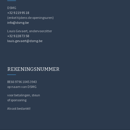
DSMG
+32 9 219 95 18
(enkel tijdens de openingsuren)
info@dsmg.be
Louis Gevaert, ondervoorzitter
+32 9 228 73 58
louis.gevaert@dsmg.be
REKENINGSNUMMER
BE66 9796 1045 3943
op naam van DSMG
voor betalingen, steun
of sponsoring
Alvast bedankt!