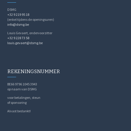
DSMG
+32 9 219 95 18
(enkel tijdens de openingsuren)
info@dsmg.be
Louis Gevaert, ondervoorzitter
+32 9 228 73 58
louis.gevaert@dsmg.be
REKENINGSNUMMER
BE66 9796 1045 3943
op naam van DSMG
voor betalingen, steun
of sponsoring
Alvast bedankt!