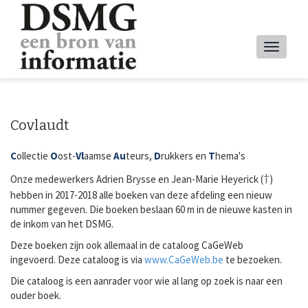
Overslaan
en
naar
Main
de
inhoud
navig
gaan
Covlaudt
C
ollectie
O
ost-
Vl
aamse
Au
teurs,
D
rukkers en
T
hema's
†
Onze medewerkers Adrien Brysse en Jean-Marie Heyerick (
)
hebben in 2017-2018 alle boeken van deze afdeling een nieuw
nummer gegeven. Die boeken beslaan 60 m in de nieuwe kasten in
de inkom van het DSMG.
Deze boeken zijn ook allemaal in de cataloog CaGeWeb
ingevoerd. Deze cataloog is via
www.CaGeWeb.be
te bezoeken.
Die cataloog is een aanrader voor wie al lang op zoek is naar een
ouder boek.