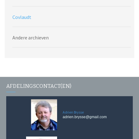
Covlaudt
Andere archieven
AFDELINGSCONTACT(EN)
Adrien Brysse
adrien.brysse@gmail.com