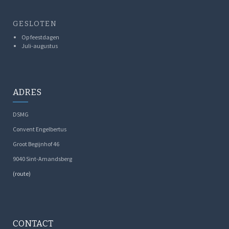
GESLOTEN
Op feestdagen
Juli-augustus
ADRES
DSMG
Convent Engelbertus
Groot Begijnhof 46
9040 Sint-Amandsberg
(route)
CONTACT