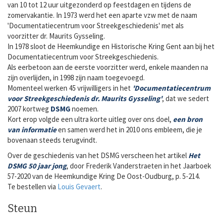
van 10 tot 12 uur uitgezonderd op feestdagen en tijdens de
zomervakantie. In 1973 werd het een aparte vzw met de naam
'Documentatiecentrum voor Streekgeschiedenis' met als
voorzitter dr. Maurits Gysseling.
In 1978 sloot de Heemkundige en Historische Kring Gent aan bij het
Documentatiecentrum voor Streekgeschiedenis.
Als eerbetoon aan de eerste voorzitter werd, enkele maanden na
zijn overlijden, in 1998 zijn naam toegevoegd.
Momenteel werken 45 vrijwilligers in het
'Documentatiecentrum
voor Streekgeschiedenis dr. Maurits Gysseling'
, dat we sedert
2007 kortweg
DSMG
noemen.
Kort erop volgde een ultra korte uitleg over ons doel,
een bron
van informatie
en samen werd het in 2010 ons embleem, die je
bovenaan steeds terugvindt.
Over de geschiedenis van het DSMG verscheen het artikel
Het
DSMG 50 jaar jong
, door Frederik Vanderstraeten in het Jaarboek
57-2020 van de Heemkundige Kring De Oost-Oudburg, p. 5-214.
Te bestellen via
Louis Gevaert
.
Steun