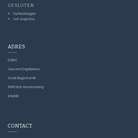
GESLOTEN
Op feestdagen
Juli-augustus
ADRES
DSMG
Convent Engelbertus
Groot Begijnhof 46
9040 Sint-Amandsberg
(route)
CONTACT