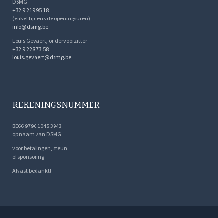
DSMG
+32 9 219 95 18
(enkel tijdens de openingsuren)
info@dsmg.be
Louis Gevaert, ondervoorzitter
+32 9 228 73 58
louis.gevaert@dsmg.be
REKENINGSNUMMER
BE66 9796 1045 3943
op naam van DSMG
voor betalingen, steun
of sponsoring
Alvast bedankt!