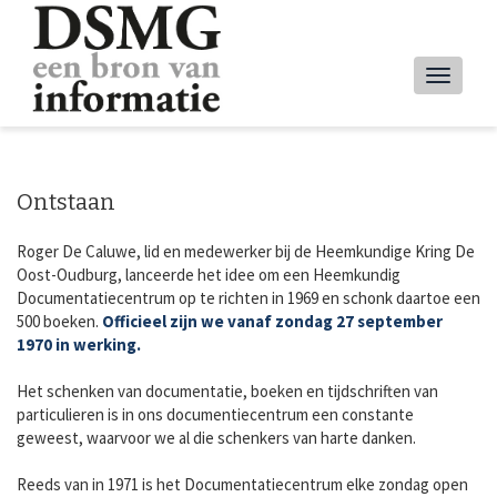
Overslaan
en
naar
Main
de
inhoud
navig
gaan
Ontstaan
Roger De Caluwe, lid en medewerker bij de Heemkundige Kring De
Oost-Oudburg, lanceerde het idee om een Heemkundig
Documentatiecentrum op te richten in 1969 en schonk daartoe een
500 boeken.
Officieel zijn we vanaf zondag 27 september
1970 in werking.
Het schenken van documentatie, boeken en tijdschriften van
particulieren is in ons documentiecentrum een constante
geweest, waarvoor we al die schenkers van harte danken.
Reeds van in 1971 is het Documentatiecentrum elke zondag open