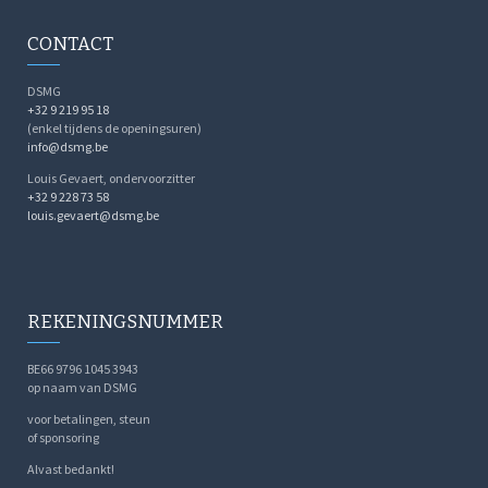
CONTACT
DSMG
+32 9 219 95 18
(enkel tijdens de openingsuren)
info@dsmg.be
Louis Gevaert, ondervoorzitter
+32 9 228 73 58
louis.gevaert@dsmg.be
REKENINGSNUMMER
BE66 9796 1045 3943
op naam van DSMG
voor betalingen, steun
of sponsoring
Alvast bedankt!