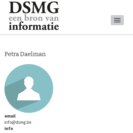
Overslaan
en
naar
Main
de
inhoud
navig
gaan
Petra Daelman
email
info@dsmg.be
info