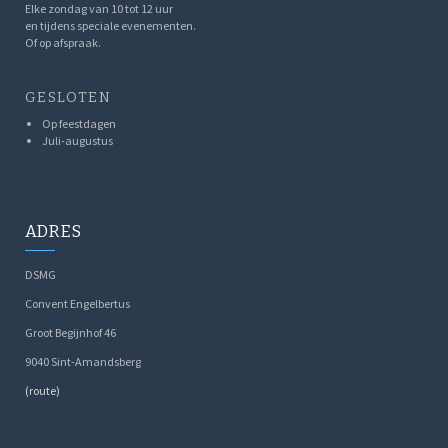
Elke zondag van 10 tot 12 uur
en tijdens speciale evenementen.
Of op afspraak.
GESLOTEN
Op feestdagen
Juli-augustus
ADRES
DSMG
Convent Engelbertus
Groot Begijnhof 46
9040 Sint-Amandsberg
(route)