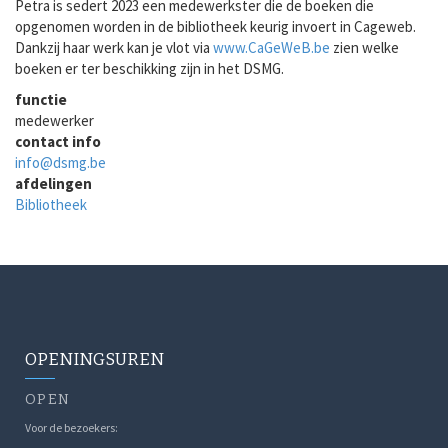
Petra is sedert 2023 een medewerkster die de boeken die
opgenomen worden in de bibliotheek keurig invoert in Cageweb.
Dankzij haar werk kan je vlot via
www.CaGeWeB.be
zien welke
boeken er ter beschikking zijn in het DSMG.
functie
medewerker
contact info
info@dsmg.be
afdelingen
Bibliotheek
OPENINGSUREN
OPEN
Voor de bezoekers: