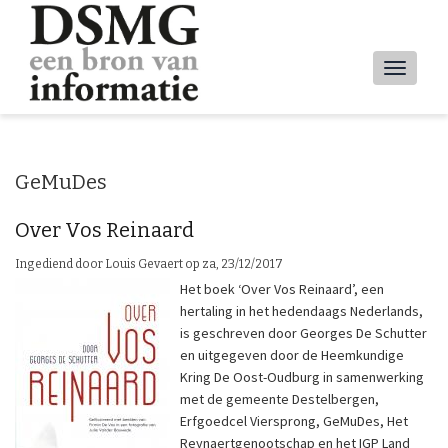
Overslaan
en
naar
Main
de
inhoud
navig
gaan
GeMuDes
Over Vos Reinaard
Ingediend door
Louis Gevaert
op
za, 23/12/2017
Het boek ‘Over Vos Reinaard’, een
hertaling in het hedendaags Nederlands,
is geschreven door Georges De Schutter
en uitgegeven door de Heemkundige
Kring De Oost-Oudburg in samenwerking
met de gemeente Destelbergen,
Erfgoedcel Viersprong, GeMuDes, Het
Reynaertgenootschap en het IGP Land