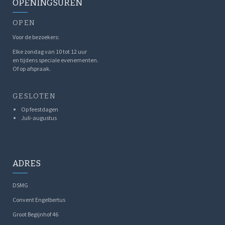
OPENINGSUREN
OPEN
Voor de bezoekers:
Elke zondag van 10 tot 12 uur
en tijdens speciale evenementen.
Of op afspraak.
GESLOTEN
Op feestdagen
Juli-augustus
ADRES
DSMG
Convent Engelbertus
Groot Begijnhof 46