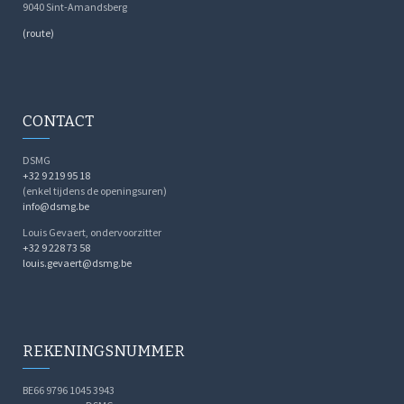
9040 Sint-Amandsberg
(route)
CONTACT
DSMG
+32 9 219 95 18
(enkel tijdens de openingsuren)
info@dsmg.be
Louis Gevaert, ondervoorzitter
+32 9 228 73 58
louis.gevaert@dsmg.be
REKENINGSNUMMER
BE66 9796 1045 3943