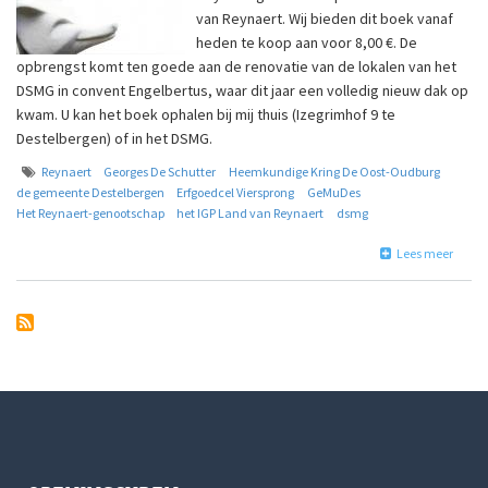
van Reynaert. Wij bieden dit boek vanaf
heden te koop aan voor 8,00 €. De
opbrengst komt ten goede aan de renovatie van de lokalen van het
DSMG in convent Engelbertus, waar dit jaar een volledig nieuw dak op
kwam. U kan het boek ophalen bij mij thuis (Izegrimhof 9 te
Destelbergen) of in het DSMG.
Reynaert
Georges De Schutter
Heemkundige Kring De Oost-Oudburg
de gemeente Destelbergen
Erfgoedcel Viersprong
GeMuDes
Het Reynaert-genootschap
het IGP Land van Reynaert
dsmg
over
Lees meer
Over
Vos
Reina