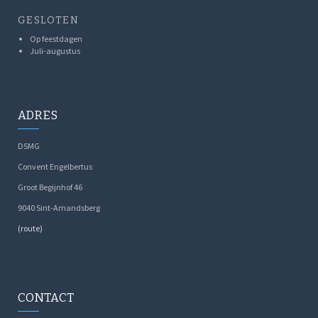
GESLOTEN
Op feestdagen
Juli-augustus
ADRES
DSMG
Convent Engelbertus
Groot Begijnhof 46
9040 Sint-Amandsberg
(route)
CONTACT