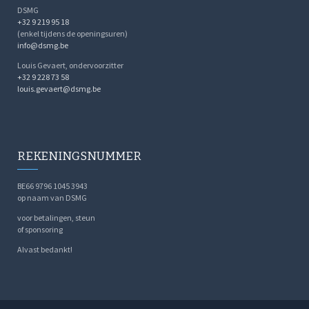
DSMG
+32 9 219 95 18
(enkel tijdens de openingsuren)
info@dsmg.be
Louis Gevaert, ondervoorzitter
+32 9 228 73 58
louis.gevaert@dsmg.be
REKENINGSNUMMER
BE66 9796 1045 3943
op naam van DSMG
voor betalingen, steun
of sponsoring
Alvast bedankt!