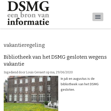
Overslaan
en
naar
Main
de
inhoud
navig
gaan
vakantieregeling
Bibliotheek van het DSMG gesloten wegens
vakantie
Ingediend door
Louis Gevaert
op
ma, 29/06/2020
In juli en augustus is de
bibliotheek van het DSMG
gesloten.